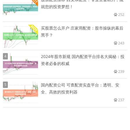
就您的投资梦想！
252
买股票怎么开户 庄家用配资：股市操纵的幕后
黑手？
243
4
2024年股市新规 国内配资平台排名大揭秘：投
资者必备的权威
239
5
国内配资公司 可查配资实盘平台：透明、安
全、高效的投资利器
237