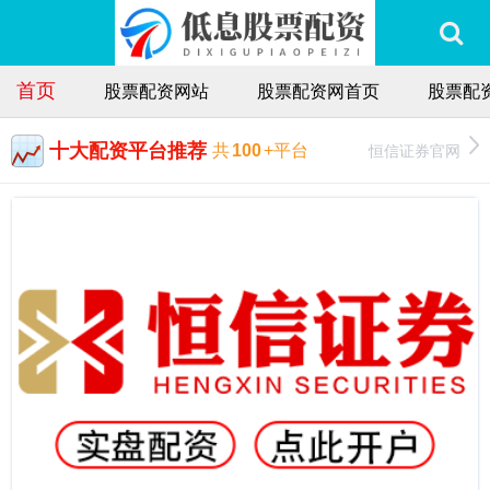
首页
股票配资网站
股票配资网首页
股票配
十大配资平台推荐
恒信证券官网
共
100
+平台