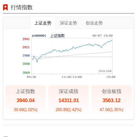
行情指数
上证走势
深证走势
创业走势
上证指数
深证成指
创业板指
3940.04
14311.01
3563.12
39.69
(1.02%)
200.89
(1.42%)
47.56
(1.35%)