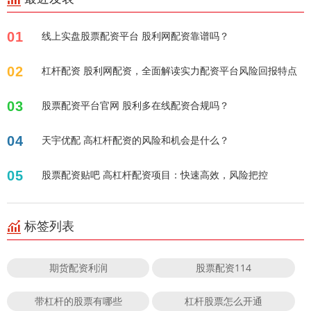
01
线上实盘股票配资平台 股利网配资靠谱吗？
02
杠杆配资 股利网配资，全面解读实力配资平台风险回报特点
03
股票配资平台官网 股利多在线配资合规吗？
04
天宇优配 高杠杆配资的风险和机会是什么？
05
股票配资贴吧 高杠杆配资项目：快速高效，风险把控
标签列表
期货配资利润
股票配资114
带杠杆的股票有哪些
杠杆股票怎么开通