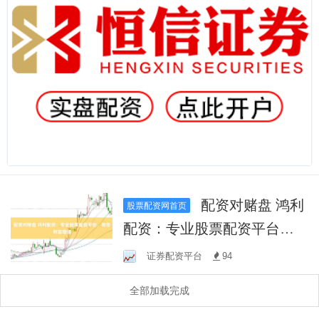
配资对赌盘 鸿利
股票配资网首页
配资：专业股票配资平台，
助您财富增值
证券配资平台
94
全部加载完成