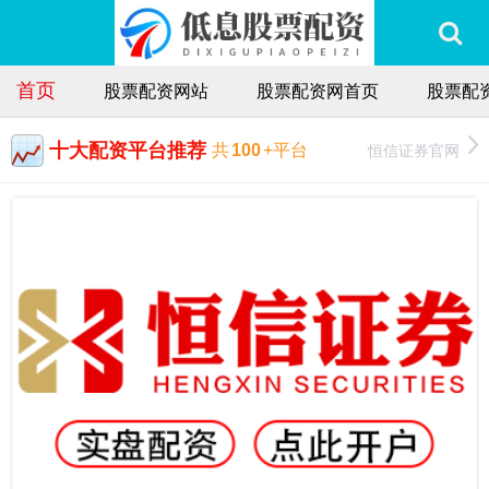
首页
股票配资网站
股票配资网首页
股票配
十大配资平台推荐
恒信证券官网
共
100
+平台