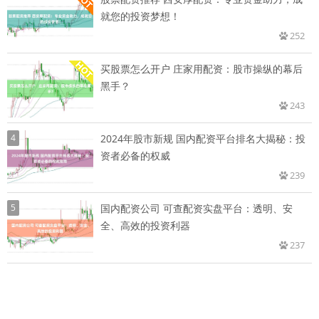
就您的投资梦想！
252
买股票怎么开户 庄家用配资：股市操纵的幕后
黑手？
243
4
2024年股市新规 国内配资平台排名大揭秘：投
资者必备的权威
239
5
国内配资公司 可查配资实盘平台：透明、安
全、高效的投资利器
237