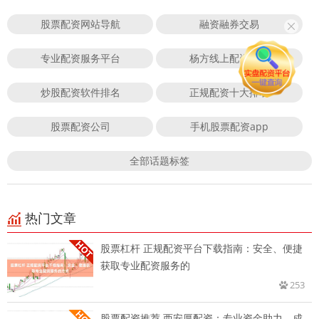
股票配资网站导航
融资融券交易
专业配资服务平台
杨方线上配资股票
炒股配资软件排名
正规配资十大排名
股票配资公司
手机股票配资app
全部话题标签
热门文章
股票杠杆 正规配资平台下载指南：安全、便捷
获取专业配资服务的
253
股票配资推荐 西安厚配资：专业资金助力，成