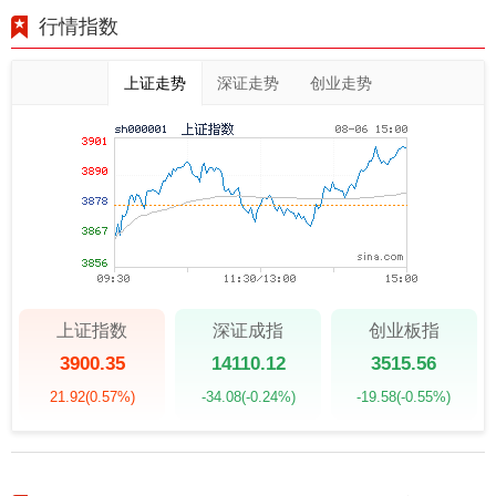
行情指数
上证走势
深证走势
创业走势
上证指数
深证成指
创业板指
3900.35
14110.12
3515.56
21.92
(0.57%)
-34.08
(-0.24%)
-19.58
(-0.55%)