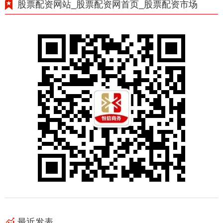
股票配资网站_股票配资网首页_股票配资市场
最近发表