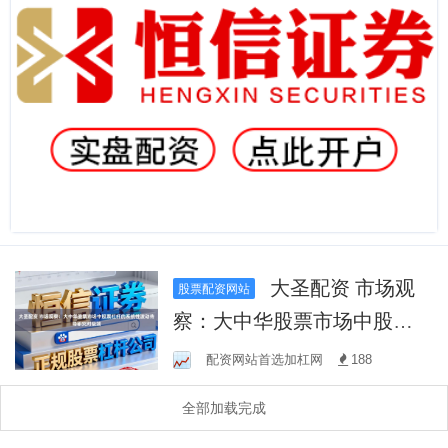
大圣配资 市场观
股票配资网站
察：大中华股票市场中股票
杠杆的系统性波动传导研究
配资网站首选加杠网
188
对极端
全部加载完成