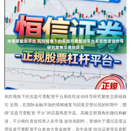
风控视角下的实盘可查配资平台系统性波动传导研究聚焦交易链路
完 近期，在国际金融市场的情绪修复与回落交替出现的时期中，围
绕“实盘可查配资 平台”的话题再度升温。高频交易视角的微结构解
读，不少南向资金投资人在市场 波动加剧时，更倾向于通过适度运
用实盘可查配资平台来放大资金效率，其中选择 恒信证券等实盘配