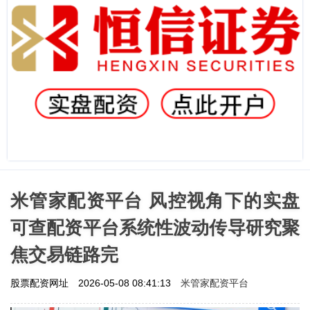
米管家配资平台 风控视角下的实盘
可查配资平台系统性波动传导研究聚
焦交易链路完
米管家配资平台
股票配资网址
2026-05-08 08:41:13