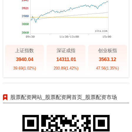
上证指数
深证成指
创业板指
3940.04
14311.01
3563.12
39.69
(1.02%)
200.89
(1.42%)
47.56
(1.35%)
股票配资网站_股票配资网首页_股票配资市场