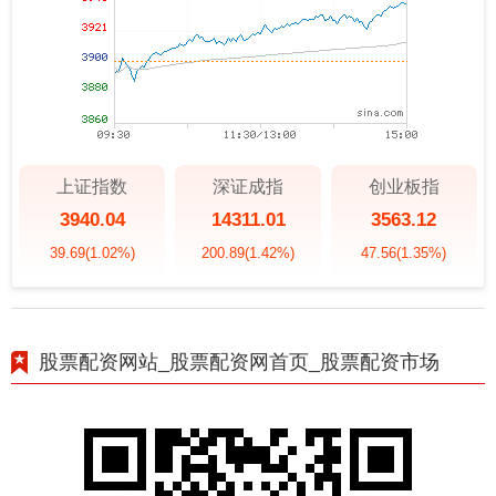
上证指数
深证成指
创业板指
3940.04
14311.01
3563.12
39.69
(1.02%)
200.89
(1.42%)
47.56
(1.35%)
股票配资网站_股票配资网首页_股票配资市场