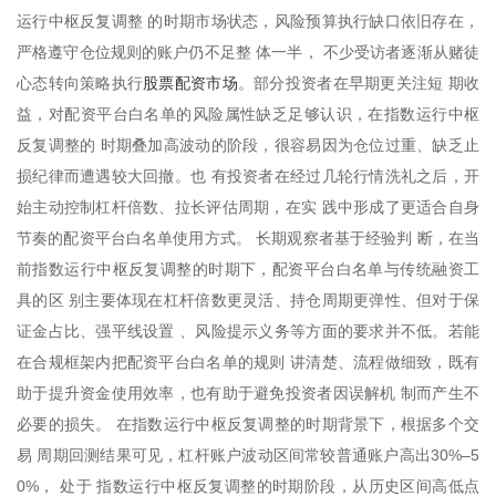
运行中枢反复调整 的时期市场状态，风险预算执行缺口依旧存在，
严格遵守仓位规则的账户仍不足整 体一半， 不少受访者逐渐从赌徒
股票配资市场
心态转向策略执行
。部分投资者在早期更关注短 期收
益，对配资平台白名单的风险属性缺乏足够认识，在指数运行中枢
反复调整的 时期叠加高波动的阶段，很容易因为仓位过重、缺乏止
损纪律而遭遇较大回撤。也 有投资者在经过几轮行情洗礼之后，开
始主动控制杠杆倍数、拉长评估周期，在实 践中形成了更适合自身
节奏的配资平台白名单使用方式。 长期观察者基于经验判 断，在当
前指数运行中枢反复调整的时期下，配资平台白名单与传统融资工
具的区 别主要体现在杠杆倍数更灵活、持仓周期更弹性、但对于保
证金占比、强平线设置 、风险提示义务等方面的要求并不低。若能
在合规框架内把配资平台白名单的规则 讲清楚、流程做细致，既有
助于提升资金使用效率，也有助于避免投资者因误解机 制而产生不
必要的损失。 在指数运行中枢反复调整的时期背景下，根据多个交
易 周期回测结果可见，杠杆账户波动区间常较普通账户高出30%–5
0%， 处于 指数运行中枢反复调整的时期阶段，从历史区间高低点