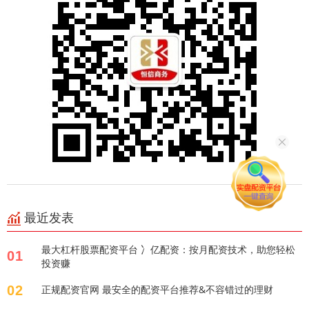
最近发表
最大杠杆股票配资平台 冫亿配资：按月配资技术，助您轻松
01
投资赚
02
正规配资官网 最安全的配资平台推荐&不容错过的理财