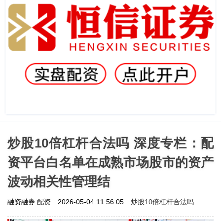
炒股10倍杠杆合法吗 深度专栏：配
资平台白名单在成熟市场股市的资产
波动相关性管理结
炒股10倍杠杆合法吗
融资融券 配资
2026-05-04 11:56:05