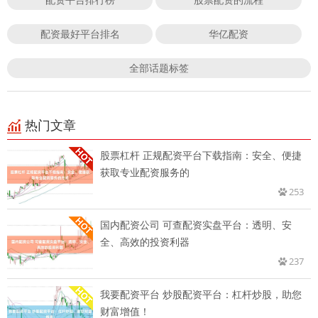
配资最好平台排名
华亿配资
全部话题标签
热门文章
股票杠杆 正规配资平台下载指南：安全、便捷
获取专业配资服务的
253
国内配资公司 可查配资实盘平台：透明、安
全、高效的投资利器
237
我要配资平台 炒股配资平台：杠杆炒股，助您
财富增值！